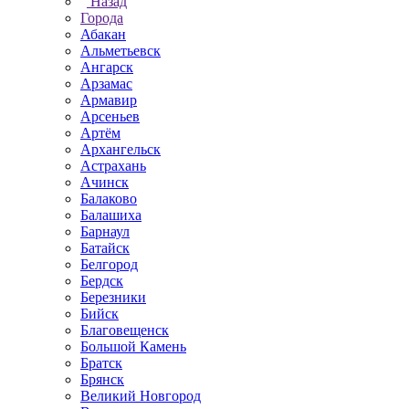
Назад
Города
Абакан
Альметьевск
Ангарск
Арзамас
Армавир
Арсеньев
Артём
Архангельск
Астрахань
Ачинск
Балаково
Балашиха
Барнаул
Батайск
Белгород
Бердск
Березники
Бийск
Благовещенск
Большой Камень
Братск
Брянск
Великий Новгород