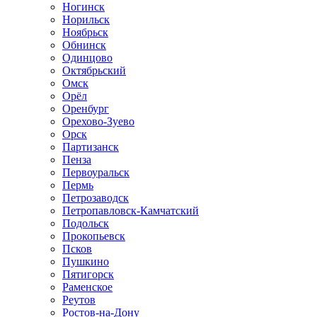
Ногинск
Норильск
Ноябрьск
Обнинск
Одинцово
Октябрьский
Омск
Орёл
Оренбург
Орехово-Зуево
Орск
Партизанск
Пенза
Первоуральск
Пермь
Петрозаводск
Петропавловск-Камчатский
Подольск
Прокопьевск
Псков
Пушкино
Пятигорск
Раменское
Реутов
Ростов-на-Дону