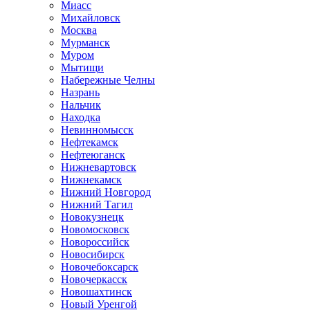
Миасс
Михайловск
Москва
Мурманск
Муром
Мытищи
Набережные Челны
Назрань
Нальчик
Находка
Невинномысск
Нефтекамск
Нефтеюганск
Нижневартовск
Нижнекамск
Нижний Новгород
Нижний Тагил
Новокузнецк
Новомосковск
Новороссийск
Новосибирск
Новочебоксарск
Новочеркасск
Новошахтинск
Новый Уренгой