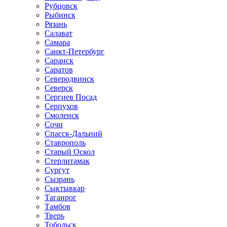
Рубцовск
Рыбинск
Рязань
Салават
Самара
Санкт-Петербург
Саранск
Саратов
Северодвинск
Северск
Сергиев Посад
Серпухов
Смоленск
Сочи
Спасск-Дальний
Ставрополь
Старый Оскол
Стерлитамак
Сургут
Сызрань
Сыктывкар
Таганрог
Тамбов
Тверь
Тобольск