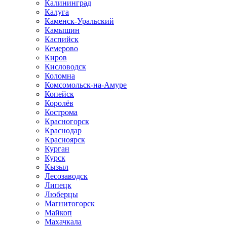
Калининград
Калуга
Каменск-Уральский
Камышин
Каспийск
Кемерово
Киров
Кисловодск
Коломна
Комсомольск-на-Амуре
Копейск
Королёв
Кострома
Красногорск
Краснодар
Красноярск
Курган
Курск
Кызыл
Лесозаводск
Липецк
Люберцы
Магнитогорск
Майкоп
Махачкала