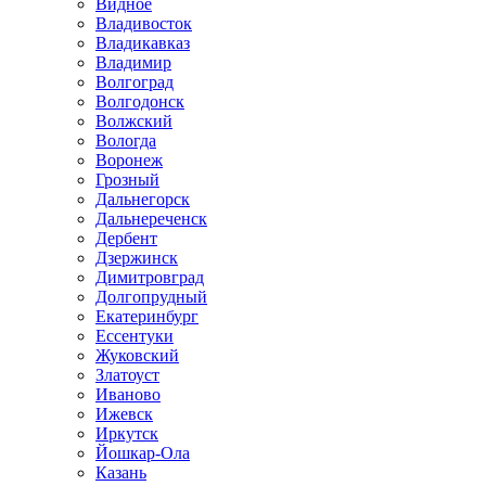
Видное
Владивосток
Владикавказ
Владимир
Волгоград
Волгодонск
Волжский
Вологда
Воронеж
Грозный
Дальнегорск
Дальнереченск
Дербент
Дзержинск
Димитровград
Долгопрудный
Екатеринбург
Ессентуки
Жуковский
Златоуст
Иваново
Ижевск
Иркутск
Йошкар-Ола
Казань