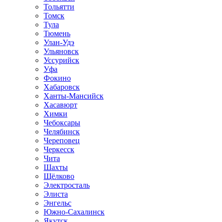
Тольятти
Томск
Тула
Тюмень
Улан-Удэ
Ульяновск
Уссурийск
Уфа
Фокино
Хабаровск
Ханты-Мансийск
Хасавюрт
Химки
Чебоксары
Челябинск
Череповец
Черкесск
Чита
Шахты
Щёлково
Электросталь
Элиста
Энгельс
Южно-Сахалинск
Якутск