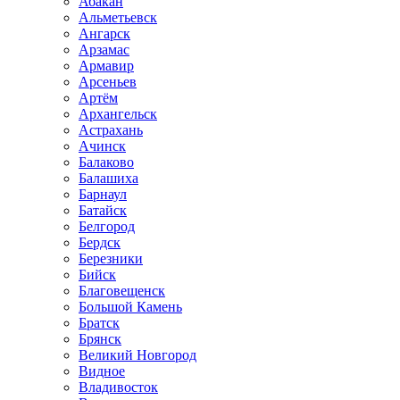
Абакан
Альметьевск
Ангарск
Арзамас
Армавир
Арсеньев
Артём
Архангельск
Астрахань
Ачинск
Балаково
Балашиха
Барнаул
Батайск
Белгород
Бердск
Березники
Бийск
Благовещенск
Большой Камень
Братск
Брянск
Великий Новгород
Видное
Владивосток