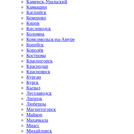
Каменск-Уральский
Камышин
Каспийск
Кемерово
Киров
Кисловодск
Коломна
Комсомольск-на-Амуре
Копейск
Королёв
Кострома
Красногорск
Краснодар
Красноярск
Курган
Курск
Кызыл
Лесозаводск
Липецк
Люберцы
Магнитогорск
Майкоп
Махачкала
Миасс
Михайловск