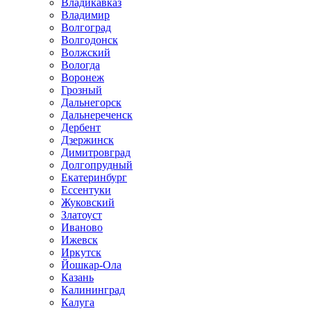
Владикавказ
Владимир
Волгоград
Волгодонск
Волжский
Вологда
Воронеж
Грозный
Дальнегорск
Дальнереченск
Дербент
Дзержинск
Димитровград
Долгопрудный
Екатеринбург
Ессентуки
Жуковский
Златоуст
Иваново
Ижевск
Иркутск
Йошкар-Ола
Казань
Калининград
Калуга