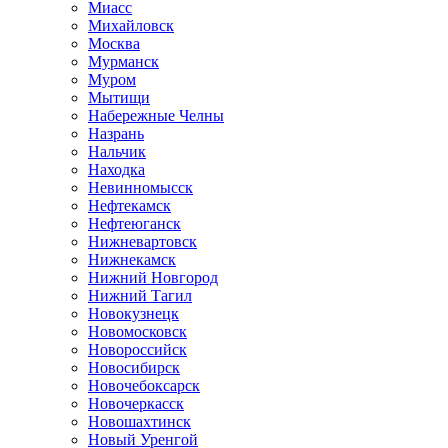
Миасс
Михайловск
Москва
Мурманск
Муром
Мытищи
Набережные Челны
Назрань
Нальчик
Находка
Невинномысск
Нефтекамск
Нефтеюганск
Нижневартовск
Нижнекамск
Нижний Новгород
Нижний Тагил
Новокузнецк
Новомосковск
Новороссийск
Новосибирск
Новочебоксарск
Новочеркасск
Новошахтинск
Новый Уренгой