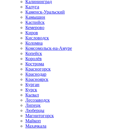
Калининград
Калуга
Каменск-Уральский
Камышин
Каспийск
Кемерово
Киров
Кисловодск
Коломна
Комсомольск-на-Амуре
Копейск
Королёв
Кострома
Красногорск
Краснодар
Красноярск
Курган
Курск
Кызыл
Лесозаводск
Липецк
Люберцы
Магнитогорск
Майкоп
Махачкала