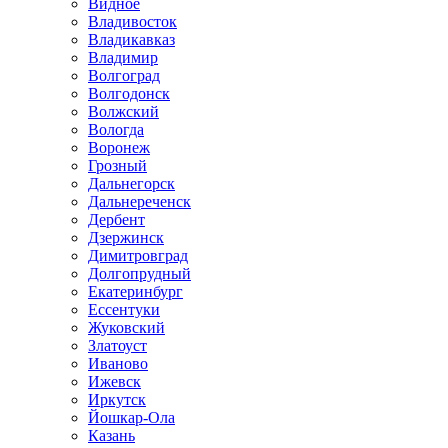
Видное
Владивосток
Владикавказ
Владимир
Волгоград
Волгодонск
Волжский
Вологда
Воронеж
Грозный
Дальнегорск
Дальнереченск
Дербент
Дзержинск
Димитровград
Долгопрудный
Екатеринбург
Ессентуки
Жуковский
Златоуст
Иваново
Ижевск
Иркутск
Йошкар-Ола
Казань