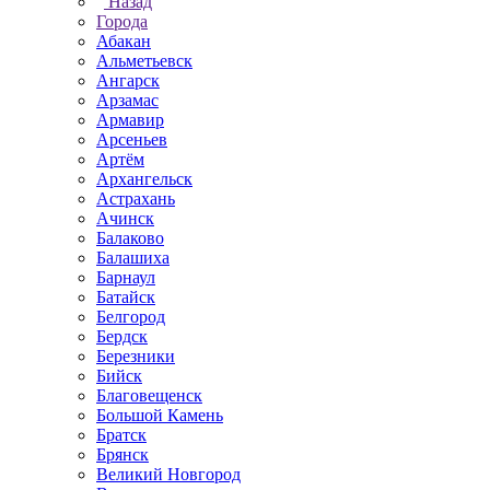
Назад
Города
Абакан
Альметьевск
Ангарск
Арзамас
Армавир
Арсеньев
Артём
Архангельск
Астрахань
Ачинск
Балаково
Балашиха
Барнаул
Батайск
Белгород
Бердск
Березники
Бийск
Благовещенск
Большой Камень
Братск
Брянск
Великий Новгород