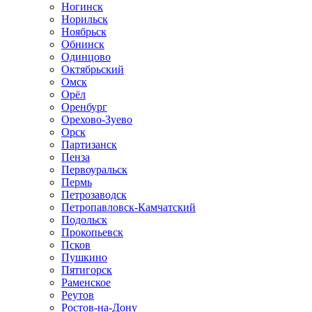
Ногинск
Норильск
Ноябрьск
Обнинск
Одинцово
Октябрьский
Омск
Орёл
Оренбург
Орехово-Зуево
Орск
Партизанск
Пенза
Первоуральск
Пермь
Петрозаводск
Петропавловск-Камчатский
Подольск
Прокопьевск
Псков
Пушкино
Пятигорск
Раменское
Реутов
Ростов-на-Дону