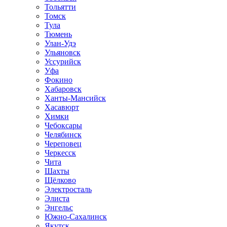
Тольятти
Томск
Тула
Тюмень
Улан-Удэ
Ульяновск
Уссурийск
Уфа
Фокино
Хабаровск
Ханты-Мансийск
Хасавюрт
Химки
Чебоксары
Челябинск
Череповец
Черкесск
Чита
Шахты
Щёлково
Электросталь
Элиста
Энгельс
Южно-Сахалинск
Якутск