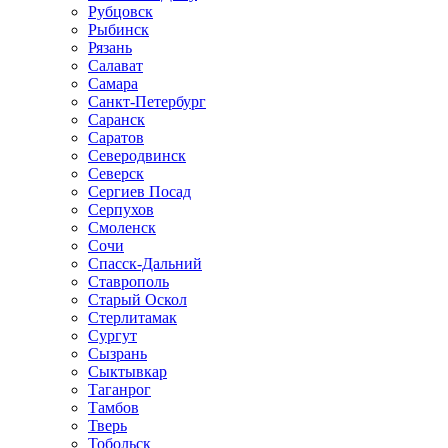
Рубцовск
Рыбинск
Рязань
Салават
Самара
Санкт-Петербург
Саранск
Саратов
Северодвинск
Северск
Сергиев Посад
Серпухов
Смоленск
Сочи
Спасск-Дальний
Ставрополь
Старый Оскол
Стерлитамак
Сургут
Сызрань
Сыктывкар
Таганрог
Тамбов
Тверь
Тобольск