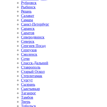
Рубцовск
Рыбинск
Рязань
Салават
Самара
Санкт-Петербург
Саранск
Саратов
Северодвинск
Северск
Сергиев Посад
Серпухов
Смоленск
Сочи
Спасск-Дальний
Ставрополь
Старый Оскол
Стерлитамак
Сургут
Сызрань
Сыктывкар
Таганрог
Тамбов
Тверь
Тобольск