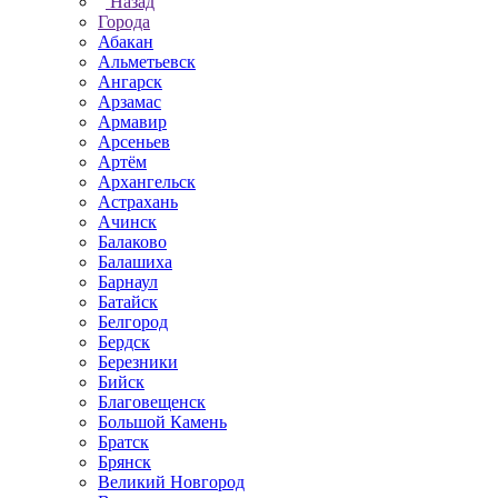
Назад
Города
Абакан
Альметьевск
Ангарск
Арзамас
Армавир
Арсеньев
Артём
Архангельск
Астрахань
Ачинск
Балаково
Балашиха
Барнаул
Батайск
Белгород
Бердск
Березники
Бийск
Благовещенск
Большой Камень
Братск
Брянск
Великий Новгород