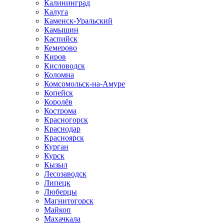
Калининград
Калуга
Каменск-Уральский
Камышин
Каспийск
Кемерово
Киров
Кисловодск
Коломна
Комсомольск-на-Амуре
Копейск
Королёв
Кострома
Красногорск
Краснодар
Красноярск
Курган
Курск
Кызыл
Лесозаводск
Липецк
Люберцы
Магнитогорск
Майкоп
Махачкала