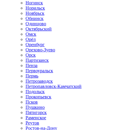
Ногинск
Норильск
Ноябрьск
Обнинск
Одинцово
Октябрьский
Омск
Орёл
Оренбург
Орехово-Зуево
Орск
Партизанск
Пенза
Первоуральск
Пермь
Петрозаводск
Петропавловск-Камчатский
Подольск
Прокопьевск
Псков
Пушкино
Пятигорск
Раменское
Реутов
Ростов-на-Дону