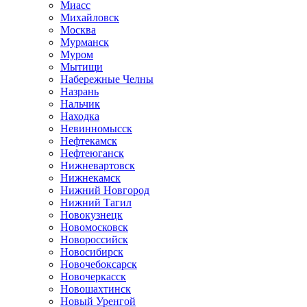
Миасс
Михайловск
Москва
Мурманск
Муром
Мытищи
Набережные Челны
Назрань
Нальчик
Находка
Невинномысск
Нефтекамск
Нефтеюганск
Нижневартовск
Нижнекамск
Нижний Новгород
Нижний Тагил
Новокузнецк
Новомосковск
Новороссийск
Новосибирск
Новочебоксарск
Новочеркасск
Новошахтинск
Новый Уренгой