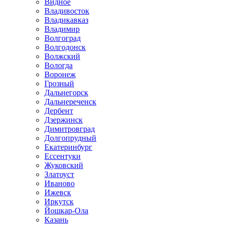
Видное
Владивосток
Владикавказ
Владимир
Волгоград
Волгодонск
Волжский
Вологда
Воронеж
Грозный
Дальнегорск
Дальнереченск
Дербент
Дзержинск
Димитровград
Долгопрудный
Екатеринбург
Ессентуки
Жуковский
Златоуст
Иваново
Ижевск
Иркутск
Йошкар-Ола
Казань