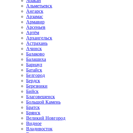
Абакан
Альметьевск
Ангарск
Арзамас
Армавир
Арсеньев
Артём
Архангельск
Астрахань
Ачинск
Балаково
Балашиха
Барнаул
Батайск
Белгород
Бердск
Березники
Бийск
Благовещенск
Большой Камень
Братск
Брянск
Великий Новгород
Видное
Владивосток