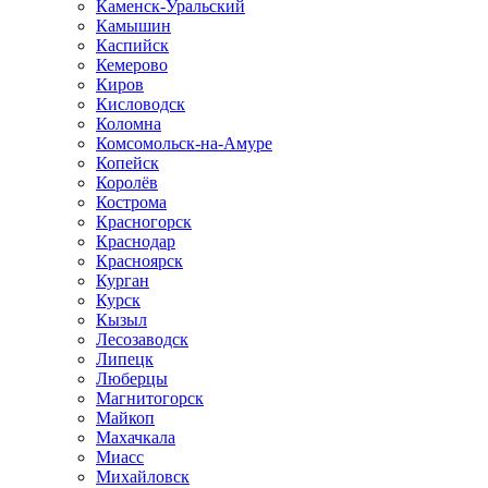
Каменск-Уральский
Камышин
Каспийск
Кемерово
Киров
Кисловодск
Коломна
Комсомольск-на-Амуре
Копейск
Королёв
Кострома
Красногорск
Краснодар
Красноярск
Курган
Курск
Кызыл
Лесозаводск
Липецк
Люберцы
Магнитогорск
Майкоп
Махачкала
Миасс
Михайловск