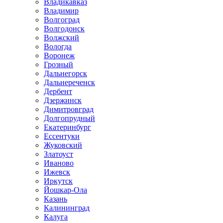
Владикавказ
Владимир
Волгоград
Волгодонск
Волжский
Вологда
Воронеж
Грозный
Дальнегорск
Дальнереченск
Дербент
Дзержинск
Димитровград
Долгопрудный
Екатеринбург
Ессентуки
Жуковский
Златоуст
Иваново
Ижевск
Иркутск
Йошкар-Ола
Казань
Калининград
Калуга